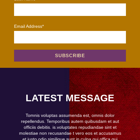
Email Address*
LATEST MESSAGE
Tomnis voluptas assumenda est, omnis dolor
repellendus. Temporibus autem quibusdam et aut
officiis debitis. is.voluptates repudiandae sint et
molestiae non recusandae t vero eos et accusamus
et iusto odio similique sunt in culpa qui offica qui